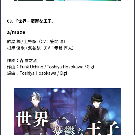
03. 「世界一憂鬱な王子」
a/maze
飴屋 楊 / 上野駅（CV：笠間 淳）
根岸 優歌 / 鶯谷駅（CV：寺島 惇太）
作詞：森 雪之丞
作曲：Funk Uchino / Toshiya Hosokawa / Gigi
編曲：Toshiya Hosokawa / Gigi