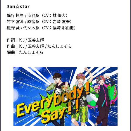
3on☆star
蜂谷 恒星 / 渋谷駅（CV：林 優大）
竹下 宮斗 / 原宿駅（CV：岩崎 友泰）
樅野 葵 / 代々木駅（CV：福崎 那由他）
作詞：K.J / 玉谷友輝
作曲：K.J / 玉谷友輝 / たんしょそら
編曲：たんしょそら