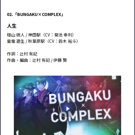
02.「
BUNGAKU×COMPLEX
」
人生
咖山 喱人 / 神田駅（CV：菊池 幸利）
雷電 遊生 / 秋葉原駅（CV：鈴木 裕斗）
作詞：辻村 有記
作曲・編曲：辻村 有記 / 伊藤 賢