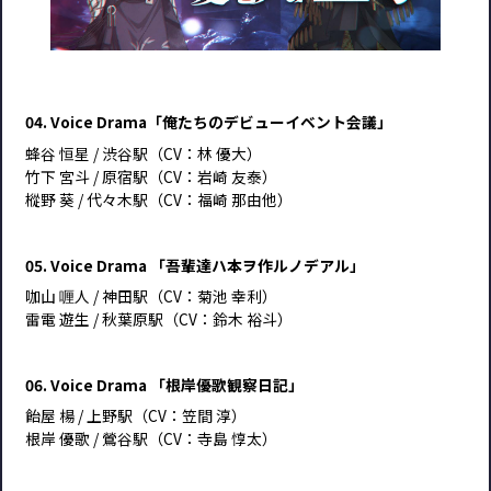
04. Voice Drama「俺たちのデビューイベント会議」
蜂谷 恒星 / 渋谷駅（CV：林 優大）
竹下 宮斗 / 原宿駅（CV：岩崎 友泰）
樅野 葵 / 代々木駅（CV：福崎 那由他）
05. Voice Drama 「吾輩達ハ本ヲ作ルノデアル」
咖山 喱人 / 神田駅（CV：菊池 幸利）
雷電 遊生 / 秋葉原駅（CV：鈴木 裕斗）
06. Voice Drama 「根岸優歌観察日記」
飴屋 楊 / 上野駅（CV：笠間 淳）
根岸 優歌 / 鶯谷駅（CV：寺島 惇太）