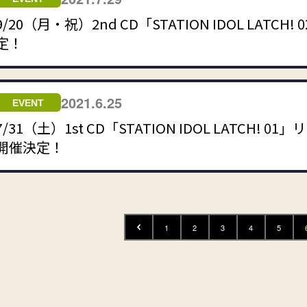
9/20（月・祝）2nd CD「STATION IDOL LA
定！
2021.6.25
EVENT
7/31（土）1st CD「STATION IDOL LATC
開催決定！
1
2
3
4
5