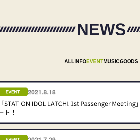
NEWS
ALL
INFO
EVENT
MUSIC
GOODS
2021.8.18
EVENT
「STATION IDOL LATCH! 1st Passenger
ート！
2021.7.29
EVENT