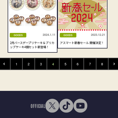
2024.1.11
2023.12.21
GOODS
GOODS
2月バースデープリケーキ＆プリカ
アスマート新春セール 開催決定！
ップケーキ4個セット新登場！
1
2
3
4
5
6
7
8
OFFICIAL