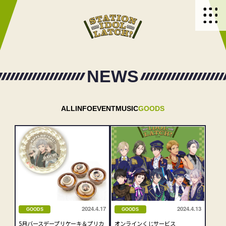
NEWS
ALL
INFO
EVENT
MUSIC
GOODS
2024.4.17
2024.4.13
GOODS
GOODS
5月バースデープリケーキ＆プリカ
オンラインくじサービス