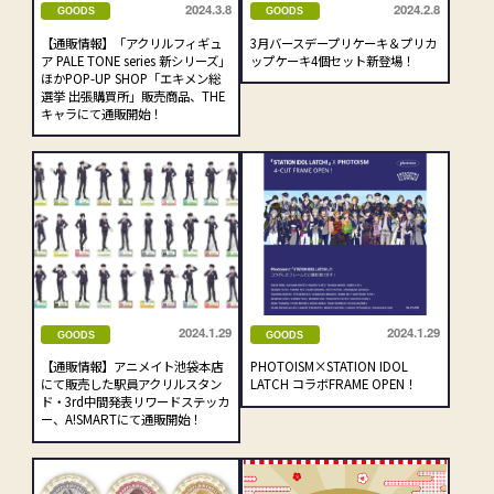
2024.3.8
2024.2.8
GOODS
GOODS
【通販情報】「アクリルフィギュ
3月バースデープリケーキ＆プリカ
ア PALE TONE series 新シリーズ」
ップケーキ4個セット新登場！
ほかPOP-UP SHOP「エキメン総
選挙 出張購買所」販売商品、THE
キャラにて通販開始！
2024.1.29
2024.1.29
GOODS
GOODS
【通販情報】アニメイト池袋本店
PHOTOISM×STATION IDOL
にて販売した駅員アクリルスタン
LATCH コラボFRAME OPEN！
ド・3rd中間発表リワードステッカ
ー、A!SMARTにて通販開始！