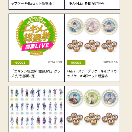
ップケーキ4個セット新登場！
『RAFFLE』期間限定発売！
2024.3.23
2024.3.14
GOODS
GOODS
「エキメン総選挙 開票LIVE」グッ
4月バースデープリケーキ＆プリカ
ズ 先行通販決定！
ップケーキ4個セット新登場！