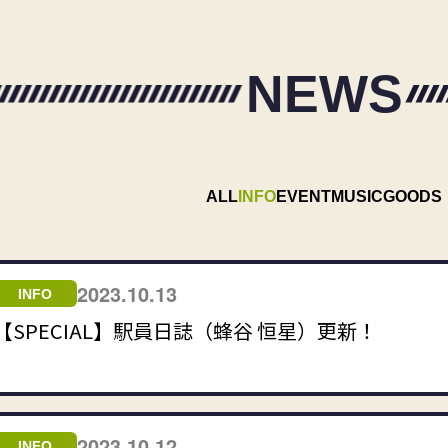
NEWS
ALL
INFO
EVENT
MUSIC
GOODS
2023.10.13
INFO
【SPECIAL】駅員日誌（蜂谷 恒星）更新！
2023.10.12
INFO