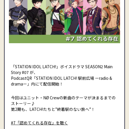
「STATION IDOL LATCH!」ボイスドラマ SEASON2 Main
Story #07 が、
PodcastQR「STATION IDOL LATCH! 駅前広場 ーradio &
dramaー」内にて配信開始！
今回はユニット・NØ Crewの新曲のテーマが決まるまでの
ストーリー♪
第2期も、LATCH!たちと”終着駅のない旅へ”！
#7「認めてくれる存在」を聴く