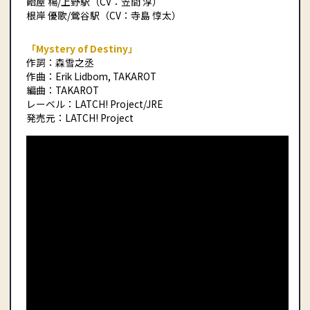
飴屋 楊/上野駅（CV：笠間 淳）
根岸 優歌/鶯谷駅（CV：寺島 惇太）
「Mystery of Destiny」
作詞：森雪之丞
作曲：Erik Lidbom, TAKAROT
編曲：TAKAROT
レーベル：LATCH! Project/JRE
発売元：LATCH! Project