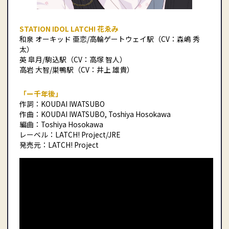
STATION IDOL LATCH! 花ゑみ
和泉 オーキッド 亜恋/高輪ゲートウェイ駅（CV：森嶋 秀
太）
英 皐月/駒込駅（CV：高塚 智人）
高岩 大智/巣鴨駅（CV：井上 雄貴）
「ー千年後」
作詞：KOUDAI IWATSUBO
作曲：KOUDAI IWATSUBO, Toshiya Hosokawa
編曲：Toshiya Hosokawa
レーベル：LATCH! Project/JRE
発売元：LATCH! Project