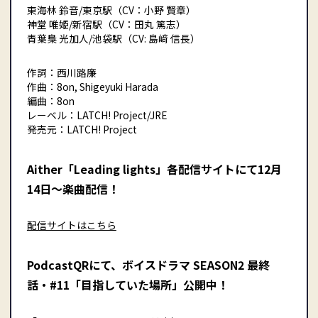
東海林 鈴音/東京駅（CV：小野 賢章）
神堂 唯姫/新宿駅（CV：田丸 篤志）
青葉梟 光加人/池袋駅（CV: 島﨑 信⻑）
作詞：西川路廉
作曲：8on, Shigeyuki Harada
編曲：8on
レーベル：LATCH! Project/JRE
発売元：LATCH! Project
Aither「Leading lights」各配信サイトにて12月
14日〜楽曲配信！
配信サイトはこちら
PodcastQRにて、ボイスドラマ SEASON2 最終
話・#11「目指していた場所」公開中！