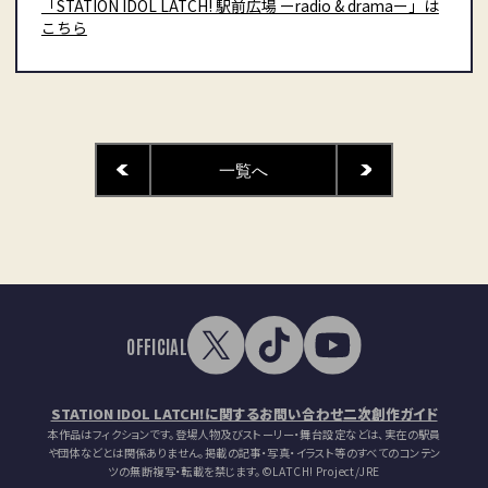
「STATION IDOL LATCH! 駅前広場 ーradio & dramaー」は
こちら
一覧へ
OFFICIAL
STATION IDOL LATCH!に関するお問い合わせ
二次創作ガイド
本作品はフィクションです。登場人物及びストーリー・舞台設定などは、実在の駅員
や団体などとは関係ありません。掲載の記事・写真・イラスト等のすべてのコンテン
ツの無断複写・転載を禁じます。
©LATCH! Project/JRE