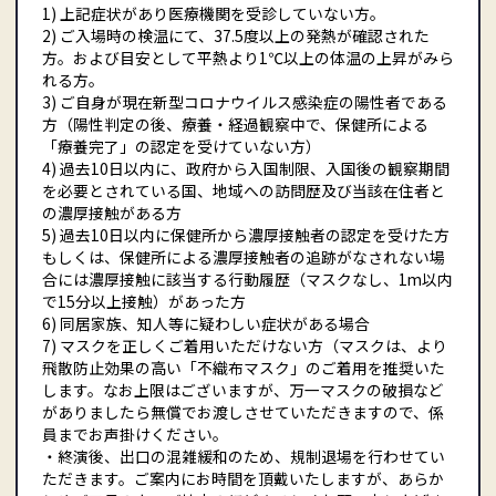
1) 上記症状があり医療機関を受診していない方。
2) ご入場時の検温にて、37.5度以上の発熱が確認された
⽅。および目安として平熱より1℃以上の体温の上昇がみら
れる方。
3) ご自身が現在新型コロナウイルス感染症の陽性者である
方（陽性判定の後、療養・経過観察中で、保健所による
「療養完了」の認定を受けていない方）
4) 過去10日以内に、政府から入国制限、入国後の観察期間
を必要とされている国、地域への訪問歴及び当該在住者と
の濃厚接触がある方
5) 過去10日以内に保健所から濃厚接触者の認定を受けた方
もしくは、保健所による濃厚接触者の追跡がなされない場
合には濃厚接触に該当する行動履歴（マスクなし、1m以内
で15分以上接触）があった方
6) 同居家族、知人等に疑わしい症状がある場合
7) マスクを正しくご着用いただけない方（マスクは、より
飛散防止効果の高い「不織布マスク」のご着用を推奨いた
します。なお上限はございますが、万一マスクの破損など
がありましたら無償でお渡しさせていただきますので、係
員までお声掛けください。
・終演後、出口の混雑緩和のため、規制退場を行わせてい
ただきます。ご案内にお時間を頂戴いたしますが、あらか