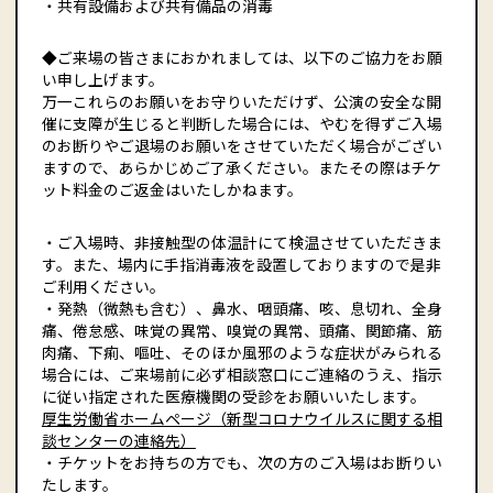
・共有設備および共有備品の消毒
◆ご来場の皆さまにおかれましては、以下のご協力をお願
い申し上げます。
万一これらのお願いをお守りいただけず、公演の安全な開
催に支障が生じると判断した場合には、やむを得ずご入場
のお断りやご退場のお願いをさせていただく場合がござい
ますので、あらかじめご了承ください。またその際はチケ
ット料金のご返金はいたしかねます。
・ご入場時、非接触型の体温計にて検温させていただきま
す。また、場内に手指消毒液を設置しておりますので是非
ご利用ください。
・発熱（微熱も含む）、鼻水、咽頭痛、咳、息切れ、全身
痛、倦怠感、味覚の異常、嗅覚の異常、頭痛、関節痛、筋
肉痛、下痢、嘔吐、そのほか風邪のような症状がみられる
場合には、ご来場前に必ず相談窓口にご連絡のうえ、指示
に従い指定された医療機関の受診をお願いいたします。
厚生労働省ホームページ（新型コロナウイルスに関する相
談センターの連絡先）
・チケットをお持ちの方でも、次の方のご入場はお断りい
たします。