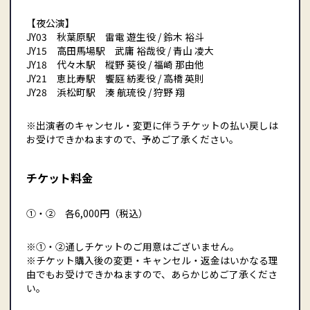
【夜公演】
JY03 秋葉原駅 雷電 遊生役 / 鈴木 裕斗
JY15 高田馬場駅 武庸 裕哉役 / 青山 凌大
JY18 代々木駅 樅野 葵役 / 福崎 那由他
JY21 恵比寿駅 饗庭 紡麦役 / 高橋 英則
JY28 浜松町駅 湊 航琉役 / 狩野 翔
※出演者のキャンセル・変更に伴うチケットの払い戻しは
お受けできかねますので、予めご了承ください。
チケット料金
①・② 各6,000円（税込）
※①・②通しチケットのご用意はございません。
※チケット購入後の変更・キャンセル・返金はいかなる理
由でもお受けできかねますので、あらかじめご了承くださ
い。