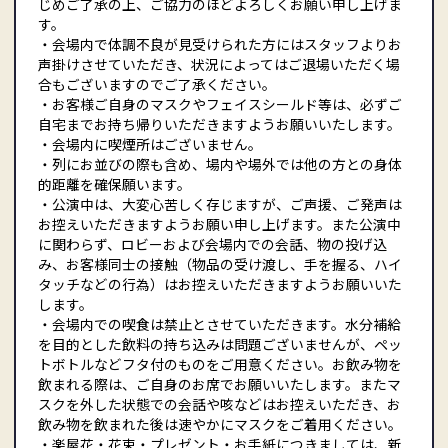
じめご了承の上、ご協力のほどよろしくお願い申し上げま
す。
・会場内で体調不良が見受けられた方にはスタッフよりお
声掛けさせていただき、状況によってはご退場いただく場
合もございますのでご了承ください。
・お客様ご自身のマスクやフェイスシールド等は、必ずご
自宅までお持ち帰りいただきますようお願いいたします。
・会場内に喫煙所はございません。
・列にお並びの際も含め、場内や場外では他の方との身体
的距離を確保願います。
・公演中は、大変心苦しく存じますが、ご声援、ご発声は
お控えいただきますようお願い申し上げます。また公演中
に関わらず、ロビーおよび会場内での会話、物の投げ込
み、お客様同士の接触（物品の受け渡し、手を握る、ハイ
タッチなどの行為）はお控えいただきますようお願いいた
します。
・会場内での喫食は禁止とさせていただきます。水分補給
を目的とした飲料の持ち込みは問題ございませんが、ペッ
トボトルなどフタ付のものをご用意ください。お飲み物を
飲まれる際は、ご自身のお席でお願いいたします。またマ
スクを外した状態での会話や咳などはお控えいただき、お
飲み物を飲まれた後は速やかにマスクをご着用ください。
・楽屋花・花束・プレゼント・お手紙につきましては、新