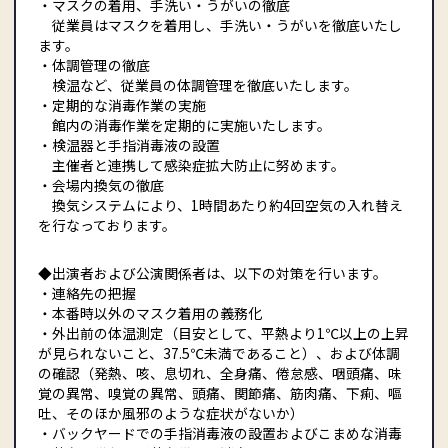
・マスクの着用、手洗い・うがいの徹底
従業員はマスクを着用し、手洗い・うがいを徹底いたし
ます。
・体調管理の徹底
検温など、従業員の体調管理を徹底いたします。
・定期的な消毒作業の実施
館内の消毒作業を定期的に実施いたします。
・検温器と手指消毒液の設置
主催者と連携して感染症拡大防止に努めます。
・会場内換気の徹底
換気システムにより、1時間あたり約4回空気の入れ替え
を行なっております。
◆出演者および公演関係者は、以下の対策を行います。
・連絡先の把握
・本番時以外のマスク着用の義務化
・外出前の体温測定（目安として、平熱より1℃以上の上昇
が見られないこと、37.5℃未満であること）、および体調
の確認（発熱、咳、息切れ、全身痛、倦怠感、咽頭痛、味
覚の異常、嗅覚の異常、頭痛、関節痛、筋肉痛、下痢、嘔
吐、そのほか風邪のような症状がないか）
・バックヤードでの手指消毒液の設置およびこまめな消毒