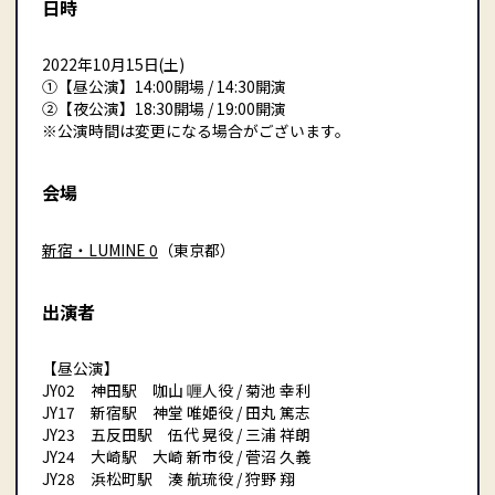
日時
2022年10月15日(土)
①【昼公演】14:00開場 / 14:30開演
②【夜公演】18:30開場 / 19:00開演
※公演時間は変更になる場合がございます。
会場
新宿・LUMINE 0
（東京都）
出演者
【昼公演】
JY02 神田駅 咖山 喱人役 / 菊池 幸利
JY17 新宿駅 神堂 唯姫役 / 田丸 篤志
JY23 五反田駅 伍代 晃役 / 三浦 祥朗
JY24 大崎駅 大崎 新市役 / 菅沼 久義
JY28 浜松町駅 湊 航琉役 / 狩野 翔