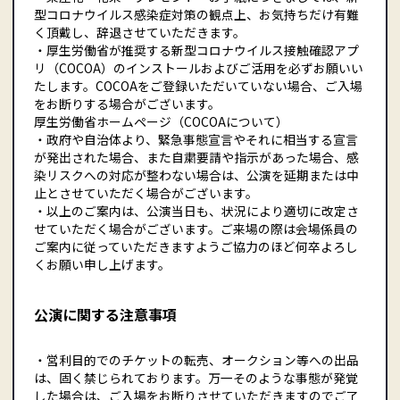
型コロナウイルス感染症対策の観点上、お気持ちだけ有難
く頂戴し、辞退させていただきます。
・厚生労働省が推奨する新型コロナウイルス接触確認アプ
リ（COCOA）のインストールおよびご活用を必ずお願いい
たします。COCOAをご登録いただいていない場合、ご入場
をお断りする場合がございます。
厚生労働省ホームページ（COCOAについて）
・政府や⾃治体より、緊急事態宣⾔やそれに相当する宣言
が発出された場合、また⾃粛要請や指⽰があった場合、感
染リスクへの対応が整わない場合は、公演を延期または中
止とさせていただく場合がございます。
・以上のご案内は、公演当日も、状況により適切に改定さ
せていただく場合がございます。ご来場の際は会場係員の
ご案内に従っていただきますようご協力のほど何卒よろし
くお願い申し上げます。
公演に関する注意事項
・営利目的でのチケットの転売、オークション等への出品
は、固く禁じられております。万一そのような事態が発覚
した場合は、ご入場をお断りさせていただきますのでご了