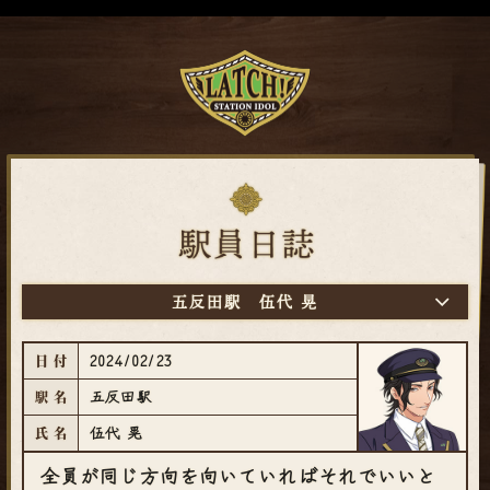
五反田駅
伍代 晃
2024/02/23
日付
五反田駅
駅名
伍代 晃
氏名
全員が同じ方向を向いていればそれでいいと