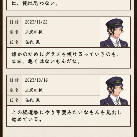
は、俺は思わない。
2023/11/22
日付
五反田駅
駅名
伍代 晃
氏名
誰かのためにグラスを傾けるっていうのも、
まあ、悪くはないもんだな。
2023/10/16
日付
五反田駅
駅名
伍代 晃
氏名
この総選挙にやり甲斐みたいなもんを見出し
始めている。