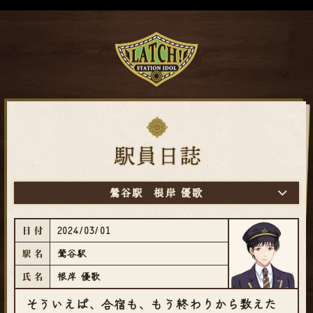
鶯谷駅
根岸 優歌
2024/03/01
日付
鶯谷駅
駅名
根岸 優歌
氏名
そういえば、合宿も、もう終わりから数えた