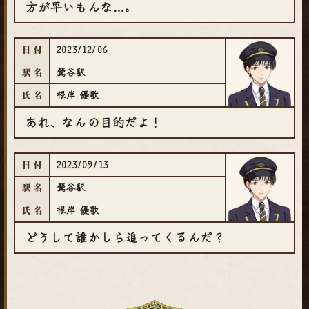
方が早いもんな…。
2023/12/06
日付
鶯谷駅
駅名
根岸 優歌
氏名
あれ、なんの目的だよ！
2023/09/13
日付
鶯谷駅
駅名
根岸 優歌
氏名
どうして誰かしら追ってくるんだ？