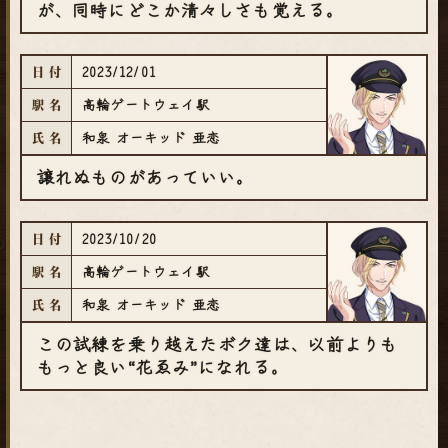
が、同時にどこか清々しさも覚える。
2023/12/01
日付
高輪ゲートウェイ駅
駅名
和泉 オーキッド 亜恋
氏名
譲れぬものがあっていい。
2023/10/20
日付
高輪ゲートウェイ駅
駅名
和泉 オーキッド 亜恋
氏名
この試練を乗り越えたボク達は、以前よりも
もっと良い“花ゑみ”になれる。